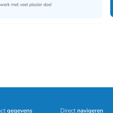
werk met veel plezier doe!
act
gegevens
Direct
navigeren