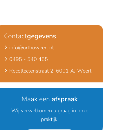
Contact
gegevens
info@orthoweert.nl
0495 - 540 455
Recollectenstraat 2, 6001 AJ Weert
Maak een
afspraak
Wij verwelkomen u graag in onze
praktijk!