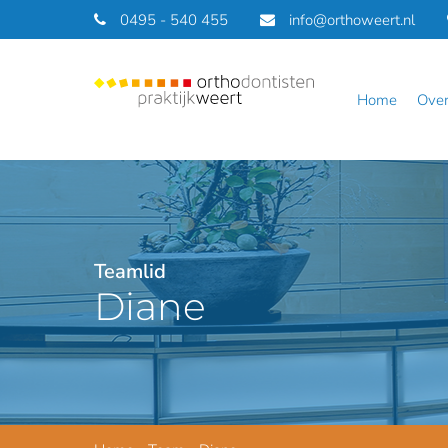
0495 - 540 455
info@orthoweert.nl
home
ove
Teamlid
Diane