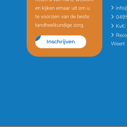
en kijken ernaar uit om u
info
te voorzien van de beste
0495
tandheelkundige zorg.
KvK:
Reco
Inschrijven
Weert