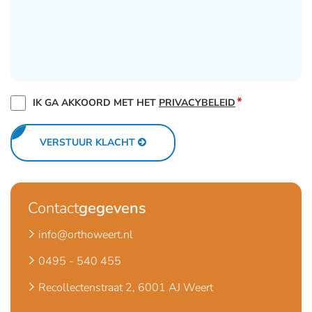
*
TOESTEMMING
IK GA AKKOORD MET HET
PRIVACYBELEID
PRIVACYBELEID
*
VERSTUUR KLACHT
Contact
gegevens
info@orthoweert.nl
0495 - 540 455
Recollectenstraat 2, 6001 AJ Weert